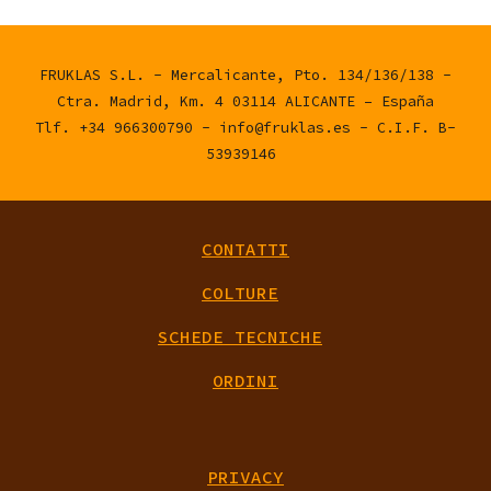
FRUKLAS S.L. - Mercalicante, Pto. 134/136/138 -
Ctra. Madrid, Km. 4 03114 ALICANTE – España
Tlf. +34 966300790 - info@fruklas.es - C.I.F. B-
53939146
CONTATTI
COLTURE
SCHEDE TECNICHE
ORDINI
PRIVACY